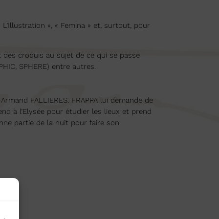
L’Illustration », « Femina » et, surtout, pour
t des croquis au sujet de ce qui se passe
APHIC, SPHERE) entre autres.
 à Armand FALLIERES. FRAPPA lui demande de
end à l’Elysée pour étudier les lieux et prend
ne partie de la nuit pour faire son