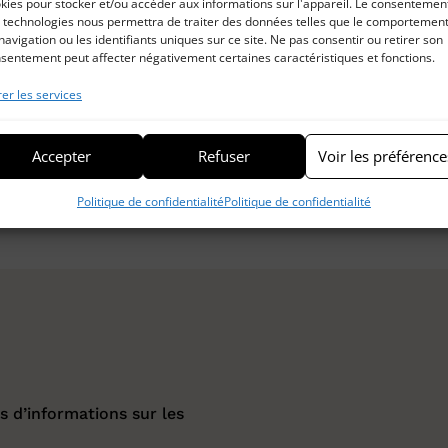
kies pour stocker et/ou accéder aux informations sur l'appareil. Le consentemen
 technologies nous permettra de traiter des données telles que le comportemen
navigation ou les identifiants uniques sur ce site. Ne pas consentir ou retirer son
sentement peut affecter négativement certaines caractéristiques et fonctions.
er les services
iner votre recherche ou utilisez le panneau de navigation ci-dessus
Accepter
Refuser
Voir les préférence
Voir plus
Politique de confidentialité
Politique de confidentialité
s d’informations sur les