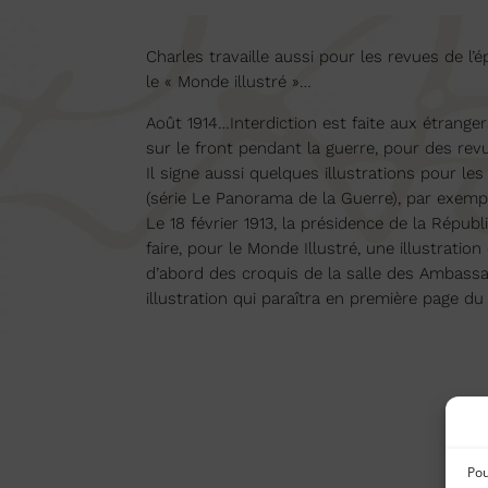
Charles travaille aussi pour les revues de l’é
le « Monde illustré »…
Août 1914…Interdiction est faite aux étrange
sur le front pendant la guerre, pour des re
Il signe aussi quelques illustrations pour l
(série Le Panorama de la Guerre), par exe
Le 18 février 1913, la présidence de la Ré
faire, pour le Monde Illustré, une illustratio
d’abord des croquis de la salle des Ambassad
illustration qui paraîtra en première page du 
Pou