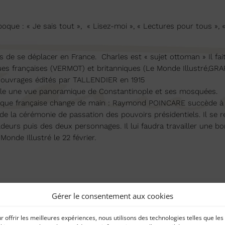
poque : « Je sais tout », « Lisez-moi », « Lectures pour tous », « 
rs de se déplacer en France. Charles est « sujet ottoman » Il fai
vues françaises (VERMOT) et britanniques (Le Monde Illustré,GR
es ouvrages édités par TALLENDIER en 1915
mple une vue panoramique de Constantinople et ses mosquées.
publique française change de main : Raymond POINCARE succède
n de la cérémonie de passation des pouvoirs présidentiels. Il se r
eurs puis des deux personnages. Il lui faudra travailler une bon
Monde Illustré le 22 février.
Gérer le consentement aux cookies
Catégories
r offrir les meilleures expériences, nous utilisons des technologies telles que les