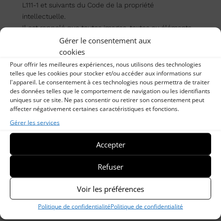
L111-1 et suivants du Code de la propriété
intellectuelle.
Il est rappelé que toutes images, textes ou éléments
graphiques contenus sur le présent Site peuvent
Gérer le consentement aux
constituer des œuvres de l’esprit, bénéficiant ainsi de
cookies
la protection au titre du droit d’auteur, selon les
Pour offrir les meilleures expériences, nous utilisons des technologies
telles que les cookies pour stocker et/ou accéder aux informations sur
dispositions de ce même Code.
l'appareil. Le consentement à ces technologies nous permettra de traiter
Toute représentation ou reproduction, totale ou
des données telles que le comportement de navigation ou les identifiants
partielle, permanente ou temporaire, sur un support
uniques sur ce site. Ne pas consentir ou retirer son consentement peut
informatique et/ou papier, et par quelque procédé que
affecter négativement certaines caractéristiques et fonctions.
ce soit (notamment par voie de framing), de l’un ou
Gérer les services
l’autre des éléments du Site, sans l’accord préalable
et exprès des propriétaires, est interdite et constitue
Accepter
un acte de contrefaçon, qui pourra entraîner des
condamnations civiles et/ou pénales, selon les articles
Refuser
L331-1 et suivants et L335-2 et suivants du Code de la
propriété intellectuelle, sous réserve des exceptions
Voir les préférences
mentionnées à l’article L122-5 de ce même Code.
Politique de confidentialité
Politique de confidentialité