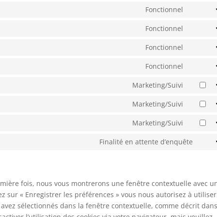
Fonctionnel
Consent
to
Fonctionnel
Consent
service
to
Fonctionnel
woocom
Consent
service
to
Fonctionnel
wordpre
Consent
service
to
Marketing/Suivi
wordfen
Consent
service
to
Marketing/Suivi
complia
Consent
service
to
Marketing/Suivi
google-
Consent
service
fonts
to
Finalité en attente d’enquête
google-
Cons
service
recaptc
to
google-
servi
maps
diver
remière fois, nous vous montrerons une fenêtre contextuelle avec u
ez sur « Enregistrer les préférences » vous nous autorisez à utiliser
 avez sélectionnés dans la fenêtre contextuelle, comme décrit dans
ctiver l’utilisation des cookies via votre navigateur, mais veuillez