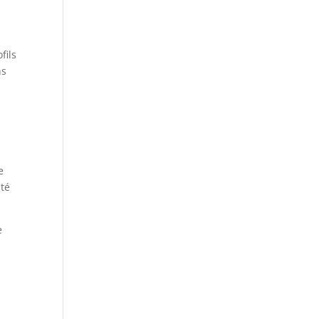
fils
ns
e
ité
e