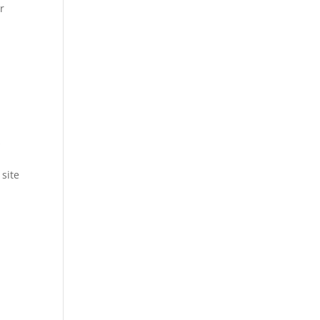
r
s
 site