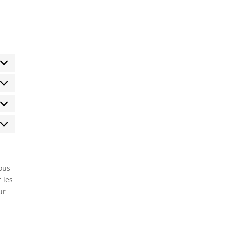
éférences
atistiques
mmercialisation
ous
 les
ur