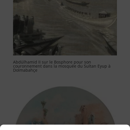
Abdülhamid II sur le Bosphore pour son
couronnement dans la mosquée du Sultan Eyup à
Dolmabahçe