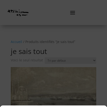
Accueil
/ Produits identifiés “je sais tout”
je sais tout
Voici le seul résultat