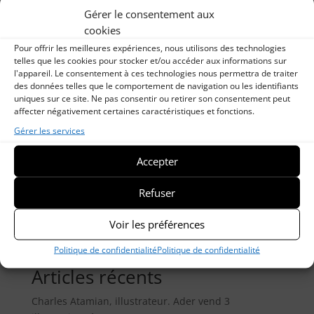
Gérer le consentement aux
cookies
Pour offrir les meilleures expériences, nous utilisons des technologies
telles que les cookies pour stocker et/ou accéder aux informations sur
l'appareil. Le consentement à ces technologies nous permettra de traiter
des données telles que le comportement de navigation ou les identifiants
uniques sur ce site. Ne pas consentir ou retirer son consentement peut
affecter négativement certaines caractéristiques et fonctions.
Gérer les services
Abdülhamid II sur le Bosphore pour son
couronnement dans la mosquée du Sultan Eyup à
Accepter
Dolmabahçe
Refuser
Voir les préférences
Rechercher
Politique de confidentialité
Politique de confidentialité
Articles récents
Charles Atamian, illustrateur. Ader vend 3