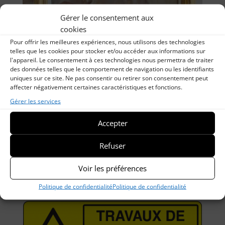
Gérer le consentement aux
cookies
Pour offrir les meilleures expériences, nous utilisons des technologies
telles que les cookies pour stocker et/ou accéder aux informations sur
l'appareil. Le consentement à ces technologies nous permettra de traiter
des données telles que le comportement de navigation ou les identifiants
Ouverture de l’ESPACE CHARLES-ATAMIAN à L@
uniques sur ce site. Ne pas consentir ou retirer son consentement peut
BIBLIOTHEQUE. De Saint-Gilles Croix de Vie
affecter négativement certaines caractéristiques et fonctions.
par
wordpress@espace-technologie.com
|
Sep 14,
Gérer les services
2023
|
Non classé
Accepter
« D’Istanbul à Saint-Gilles…. » A l’occasion des
journées du patrimoine, les 40 toiles de la collection
Refuser
Atamian de la ville de Saint-Gilles y seront exposées.
Visite libre, 16, rue Gautté. Samedi de 10h à 17h30 et
Voir les préférences
dimanche de 10h à...
Politique de confidentialité
Politique de confidentialité